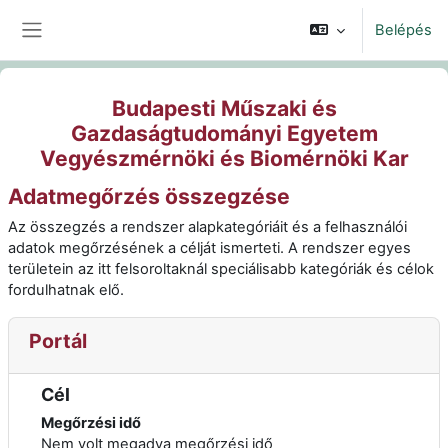
Tovább a fő tartalomhoz
Belépés
Oldalpanel
Budapesti Műszaki és
Gazdaságtudományi Egyetem
Vegyészmérnöki és Biomérnöki Kar
Adatmegőrzés összegzése
Az összegzés a rendszer alapkategóriáit és a felhasználói
adatok megőrzésének a célját ismerteti. A rendszer egyes
területein az itt felsoroltaknál speciálisabb kategóriák és célok
fordulhatnak elő.
Portál
Cél
Megőrzési idő
Nem volt megadva megőrzési idő